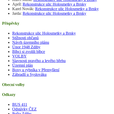
Apríl
:
Rekonstrukce ulic Holosmetky a Brnky
Karel Novák
:
Rekonstrukce ulic Holosmetky a Brnky
Jarda
:
Rekonstrukce ulic Holosmetky a Brnky
Příspěvky
Rekonstrukce ulic Holosmetky a Brnky
Stížnosti občanů
Návrh územního plánu
Únor 1948 Zdiby
Blbci si zvolili blbce
VOLBY
Slavnosti pravého a levého břehu
Územní plán
Boxy u rybníka v Přemyšlení
Zábradlí u Syslováku
Obecní volby
Odkazy
BUS 411
Odstávky ČEZ
Pošta Zdiby