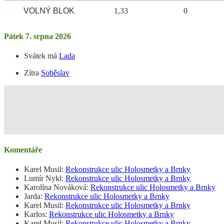
VOLNÝ BLOK
1,33
0
Pátek 7. srpna 2026
Svátek má
Lada
Zítra
Soběslav
Komentáře
Karel Musil
:
Rekonstrukce ulic Holosmetky a Brnky
Lumír Nykl
:
Rekonstrukce ulic Holosmetky a Brnky
Karolína Nováková
:
Rekonstrukce ulic Holosmetky a Brnky
Jarda
:
Rekonstrukce ulic Holosmetky a Brnky
Karel Musil
:
Rekonstrukce ulic Holosmetky a Brnky
Karlos
:
Rekonstrukce ulic Holosmetky a Brnky
Karel Musil
:
Rekonstrukce ulic Holosmetky a Brnky