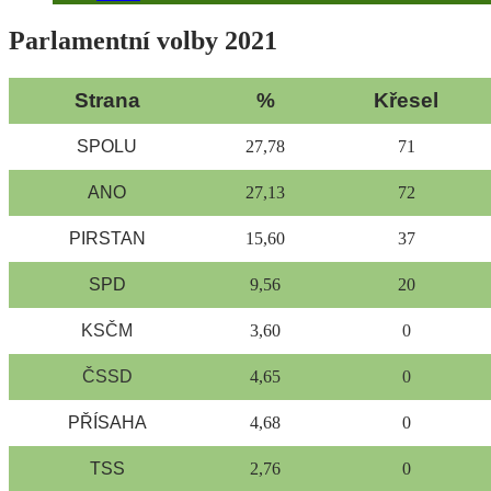
Parlamentní volby 2021
Strana
%
Křesel
SPOLU
27,78
71
ANO
27,13
72
PIRSTAN
15,60
37
SPD
9,56
20
KSČM
3,60
0
ČSSD
4,65
0
PŘÍSAHA
4,68
0
TSS
2,76
0