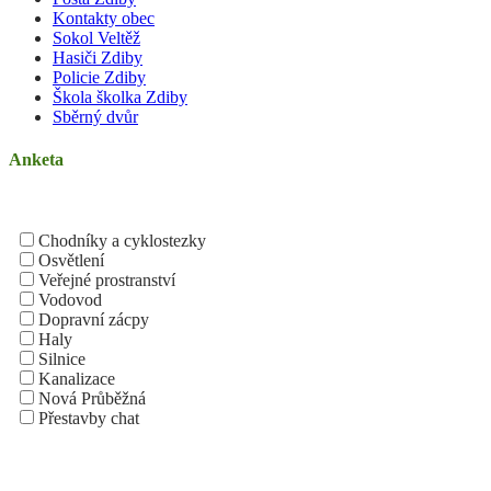
Kontakty obec
Sokol Veltěž
Hasiči Zdiby
Policie Zdiby
Škola školka Zdiby
Sběrný dvůr
Anketa
Chodníky a cyklostezky
Osvětlení
Veřejné prostranství
Vodovod
Dopravní zácpy
Haly
Silnice
Kanalizace
Nová Průběžná
Přestavby chat