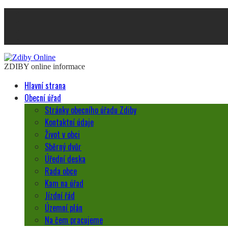
ZDIBY online informace
Hlavní strana
Obecní úřad
Stránky obecního úřadu Zdiby
Kontaktní údaje
Život v obci
Sběrný dvůr
Úřední deska
Rada obce
Kam na úřad
Jízdní řád
Územní plán
Na čem pracujeme