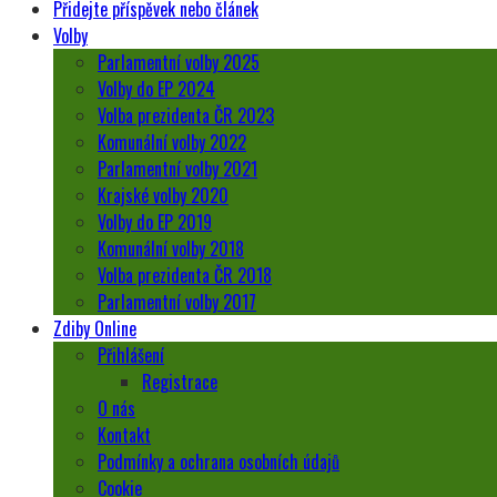
Přidejte příspěvek nebo článek
Volby
Parlamentní volby 2025
Volby do EP 2024
Volba prezidenta ČR 2023
Komunální volby 2022
Parlamentní volby 2021
Krajské volby 2020
Volby do EP 2019
Komunální volby 2018
Volba prezidenta ČR 2018
Parlamentní volby 2017
Zdiby Online
Přihlášení
Registrace
O nás
Kontakt
Podmínky a ochrana osobních údajů
Cookie