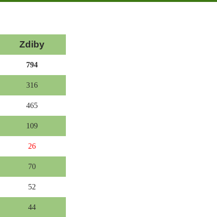
Zdiby
794
316
465
109
26
70
52
44