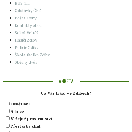
BUS 411
Odstávky ČEZ
Pošta Zdiby
Kontakty obec
Sokol Veltěž
Hasiči Zdiby
Policie Zdiby
Škola školka Zdiby
Sběrný dvůr
ANKETA
Co Vás trápí ve Zdibech?
Osvětlení
Silnice
Veřejné prostranství
Přestavby chat