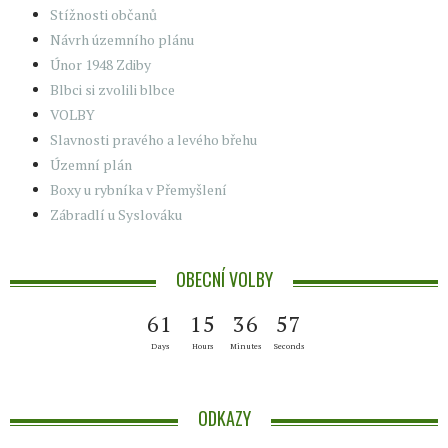
Stížnosti občanů
Návrh územního plánu
Únor 1948 Zdiby
Blbci si zvolili blbce
VOLBY
Slavnosti pravého a levého břehu
Územní plán
Boxy u rybníka v Přemyšlení
Zábradlí u Syslováku
OBECNÍ VOLBY
6
1
1
5
3
6
5
7
Days
Hours
Minutes
Seconds
ODKAZY